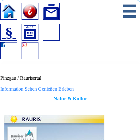
Startseite
Information
Kontakt
Mobile Navigation
Impressum
Datenschutz
Blog
Pinzgau / Raurisertal
Information
Sehen
Genießen
Erleben
Natur & Kultur