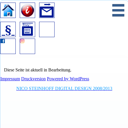
Startseite
Information
Kontakt
Mobile Navigation
^
Impressum
Datenschutz
Blog
Diese Seite ist aktuell in Bearbeitung.
Impressum
Druckversion
Powered by WordPress
NICO STEINHOFF DIGITAL DESIGN 2008/2013